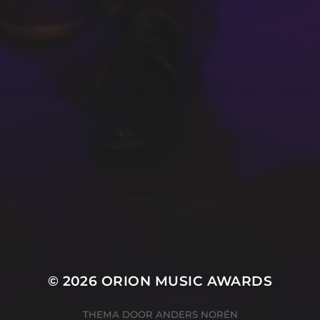
SFEER - VERSLAGEN
ZIE ALLE WINNAARS
ORGANISATIE
Marieke Kanters
Marianke Hobé
Rik Polman
Ton Hendriks
© 2026
ORION MUSIC AWARDS
THEMA DOOR
ANDERS NORÉN