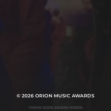
ZIE ALLE WINNAARS
ORGANISATIE
Marieke Kanters
Marianke Hobé
Rik Polman
Ton Hendriks
© 2026
ORION MUSIC AWARDS
THEMA DOOR
ANDERS NORÉN