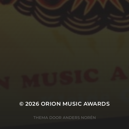
ZIE ALLE WINNAARS
ORGANISATIE
Marieke Kanters
Marianke Hobé
Rik Polman
Ton Hendriks
© 2026
ORION MUSIC AWARDS
THEMA DOOR
ANDERS NORÉN