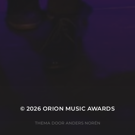
ZIE ALLE WINNAARS
ORGANISATIE
Marieke Kanters
Marianke Hobé
Rik Polman
Ton Hendriks
© 2026
ORION MUSIC AWARDS
THEMA DOOR
ANDERS NORÉN