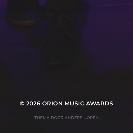
ZIE ALLE WINNAARS
ORGANISATIE
Marieke Kanters
Marianke Hobé
Rik Polman
Ton Hendriks
© 2026
ORION MUSIC AWARDS
THEMA DOOR
ANDERS NORÉN