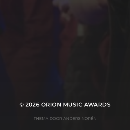
ZIE ALLE WINNAARS
ORGANISATIE
Marieke Kanters
Marianke Hobé
Rik Polman
Ton Hendriks
© 2026
ORION MUSIC AWARDS
THEMA DOOR
ANDERS NORÉN