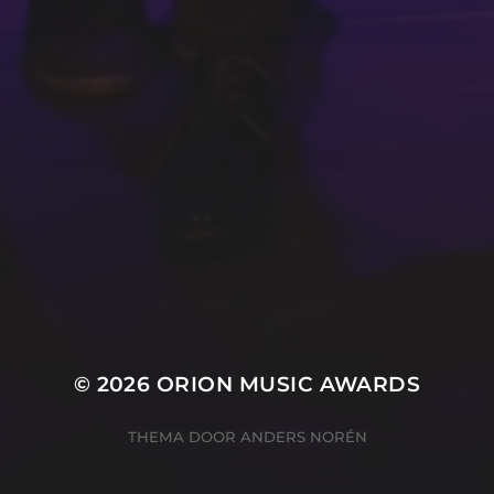
ZIE ALLE WINNAARS
ORGANISATIE
Marieke Kanters
Marianke Hobé
Rik Polman
Ton Hendriks
© 2026
ORION MUSIC AWARDS
THEMA DOOR
ANDERS NORÉN