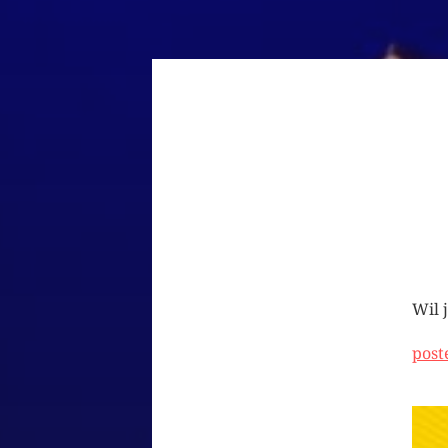
Wil 
post