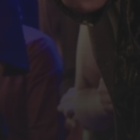
ORGANISATI
Marieke Kanters